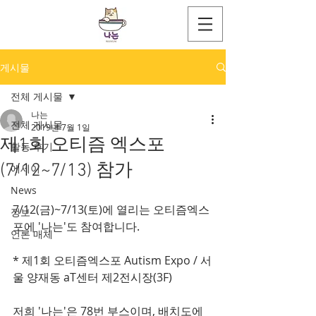
게시물
전체 게시물
나는
전체 게시물
2019년 7월 1일
제1회 오티즘 엑스포
활동 후기
(7/12~7/13) 참가
에세이
News
7/12(금)~7/13(토)에 열리는 오티즘엑스
정보
포에 '나는'도 참여합니다.
언론 매체
* 제1회 오티즘엑스포 Autism Expo / 서
울 양재동 aT센터 제2전시장(3F)
저희 '나는'은 78번 부스이며, 배치도에 