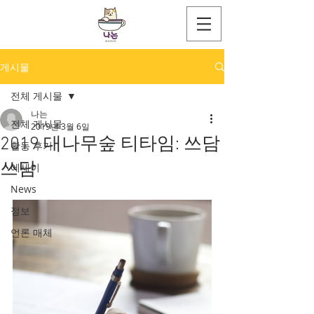
게시물
전체 게시물
나는
전체 게시물
2019년 3월 6일
2019 대나무숲 티타임: 쓰담
활동 후기
쓰담
에세이
News
정보
언론 매체