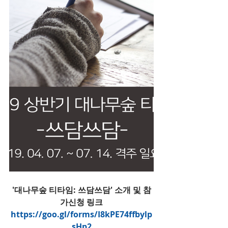
'대나무숲 티타임: 쓰담쓰담' 소개 및 참
가신청 링크
https://goo.gl/forms/I8kPE74ffbylp
sHp2