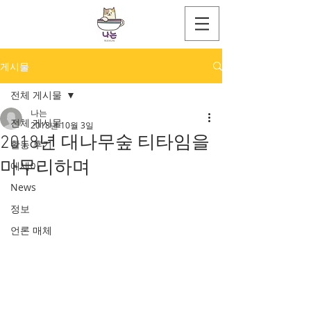
게시물
전체 게시물
나는
전체 게시물
2018년 10월 3일
2018년 대나무숲 티타임을
활동 후기
마무리하며
에세이
News
정보
언론 매체