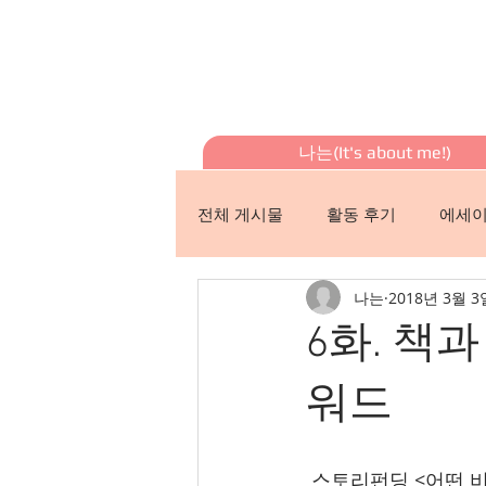
나는(It's about me!)
전체 게시물
활동 후기
에세
나는
2018년 3월 3
6화. 책과
워드
 스토리펀딩 <어떤