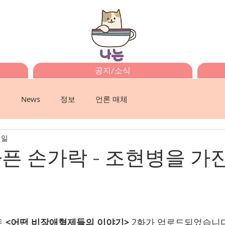
공지/소식
이
News
정보
언론 매체
1일
 아픈 손가락 - 조현병을 가
트
 <어떤 비장애형제들의 이야기>
 2화가 업로드되었습니다