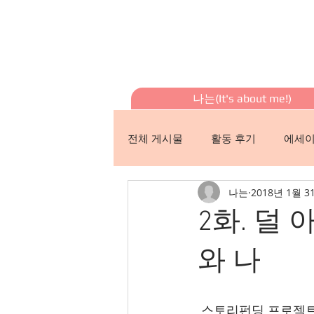
나는(It's about me!)
전체 게시물
활동 후기
에세
나는
2018년 1월 3
2화. 덜
와 나
 스토리펀딩 프로젝