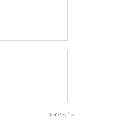
이] 오빠의 의미 - 비장애
'무영'의 이야기
© 2017 by Eun.