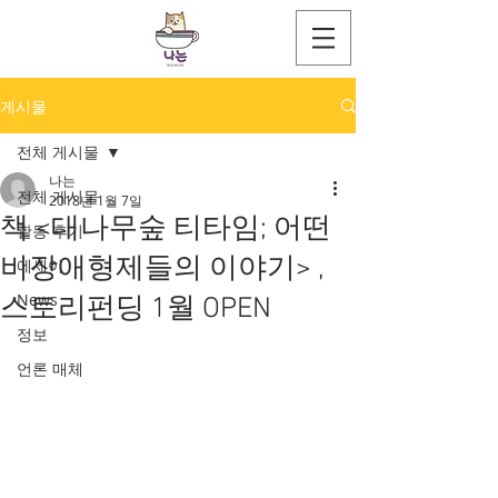
게시물
전체 게시물
나는
전체 게시물
2018년 1월 7일
책 <대나무숲 티타임; 어떤
활동 후기
비장애형제들의 이야기> ,
에세이
News
스토리펀딩 1월 OPEN
정보
언론 매체