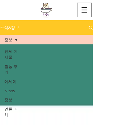
소식&정보
정보
전체 게
시물
활동 후
기
에세이
News
정보
언론 매
체