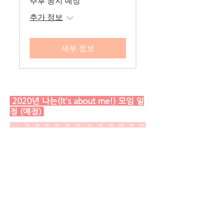
추후 공지 예정
추가 정보
세부 정보
2020년 나는(It's about me!) 모임 일
정 (예정)
* 모임 일정은 예정 중으로, 변경될 수 있습니
다.
* 각 프로그램과 모임에 대한 자세한 설명
은
"프로그램"
페이지에서 확인하세요:)
(
클
릭
)