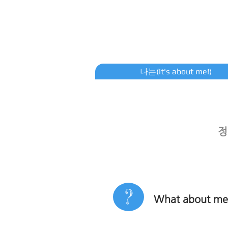
나는(It's about me!)
정
?
What about m