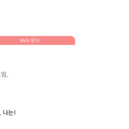
SNS/문의
임,
e, 나는!